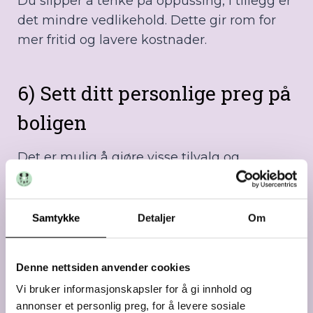
Du slipper å tenke på oppussing, i tillegg er
det mindre vedlikehold. Dette gir rom for
mer fritid og lavere kostnader.
6) Sett ditt personlige preg på
boligen
Det er mulig å gjøre visse tilvalg og
endringer, slik at du selv kan skreddersy
boligen etter eget behov og ønsker!
Samtykke
Detaljer
Om
7) 0 kroner i innskudd – betal
Denne nettsiden anvender cookies
alt ved overtagelse
Vi bruker informasjonskapsler for å gi innhold og
annonser et personlig preg, for å levere sosiale