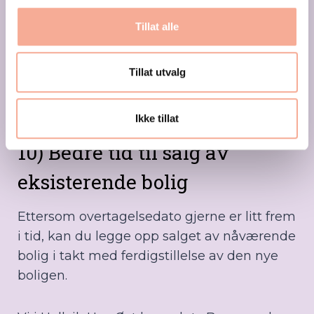
En ny bolig har et lavere energiforbruk enn
Tillat alle
en eldre bolig. De tekniske kravene som
husene bygges etter i dag, er med å gi
Tillat utvalg
boligene bedre inneklima, isolasjon og
generelt høyere kvalitet.
Ikke tillat
10) Bedre tid til salg av
eksisterende bolig
Ettersom overtagelsedato gjerne er litt frem
i tid, kan du legge opp salget av nåværende
bolig i takt med ferdigstillelse av den nye
boligen.