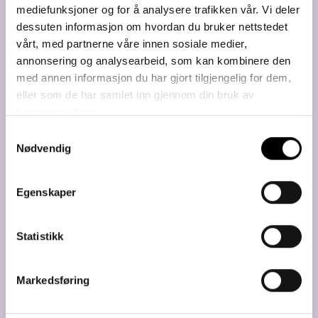
Noen utbyggere opererer med
mediefunksjoner og for å analysere trafikken vår. Vi deler
innskuddsbetaling ved signering av
dessuten informasjon om hvordan du bruker nettstedet
kontrakt. På Kvitre er det ingen
vårt, med partnerne våre innen sosiale medier,
forhåndsbetaling – hele kjøpesummen og
annonsering og analysearbeid, som kan kombinere den
med annen informasjon du har gjort tilgjengelig for dem,
eventuelle endringer/tillegg betales ved
eller som de har samlet inn gjennom din bruk av
overtagelse.
tjenestene deres.
Samtykkevalg
8) Potensiell prisstigning
Nødvendig
Siden du gjerne kjøper bolig ett eller to år
Egenskaper
før ferdigstillelse, kan du potensielt få med
deg en verdiøkning på hele boligen før du
Statistikk
overtar.
Markedsføring
9) Miljøvennlig og økonomisk